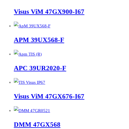
Visus ViM 47GX900-I67
APM 39UX568-F
APC 39UR2020-F
Visus ViM 47GX676-I67
DMM 47GX568