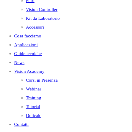
Filtri
Vision Controller
Kit da Laboratorio
Accessori
Cosa facciamo
Applicazioni
Guide tecniche
News
Vision Academy
Corsi in Presenza
Webinar
Training
Tutorial
Opticalc
Contatti