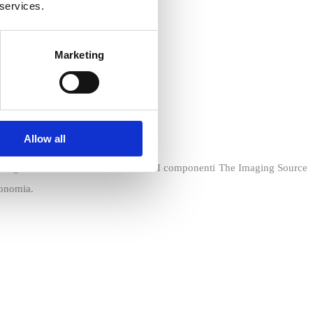
 services.
Marketing
Allow all
ame grabber e dei convertitori video. I componenti The Imaging Source
ronomia.